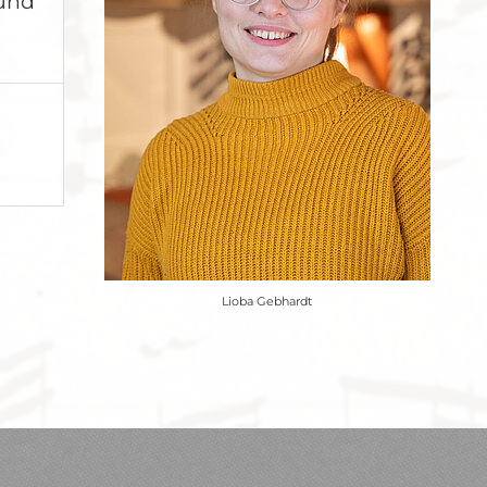
 und
Lioba Gebhardt