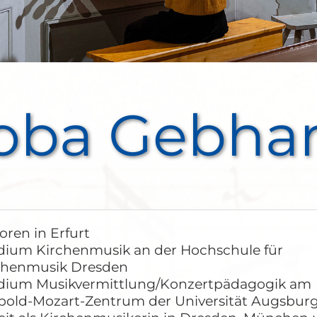
oba Gebha
oren in Erfurt
dium Kirchenmusik an der Hochschule für
chenmusik Dresden
dium Musikvermittlung/Konzertpädagogik am
pold-Mozart-Zentrum der Universität Augsbur