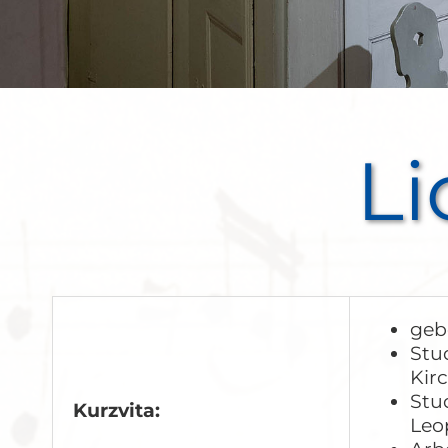
Li
geb
Stu
Kir
Stu
Kurzvita:
Leo