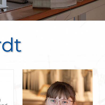
rdt
g