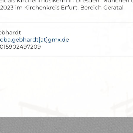
eit als Kirchenmusikerin in Dresden, München
 2023 im Kirchenkreis Erfurt, Bereich Geratal
ebhardt
lioba.gebhardt[at]gmx.de
: 015902497209